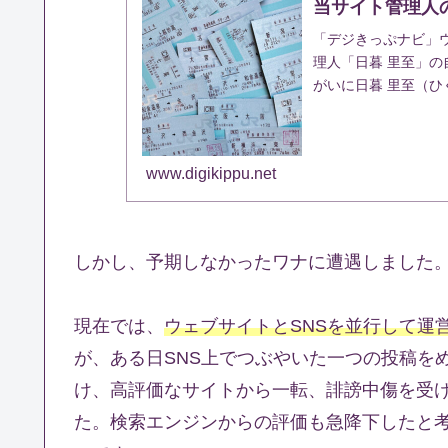
当サイト管理人
「デジきっぷナビ」
理人「日暮 里至」
がいに日暮 里至（ひ
京下町に縁があることか
www.digikippu.net
しかし、予期しなかったワナに遭遇しました
現在では、
ウェブサイトとSNSを並行して運
が、ある日SNS上でつぶやいた一つの投稿を
け、高評価なサイトから一転、誹謗中傷を受
た。検索エンジンからの評価も急降下したと