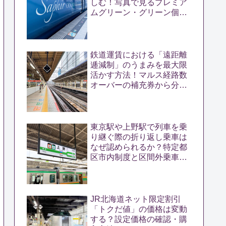
しむ！写真で見るプレミア
ムグリーン・グリーン個
室・カフェテリア乗車体験
鉄道運賃における「遠距離
逓減制」のうまみを最大限
活かす方法！マルス経路数
オーバーの補充券から分か
る遠距離きっぷのおトクさ
東京駅や上野駅で列車を乗
り継ぐ際の折り返し乗車は
なぜ認められるか？特定都
区市内制度と区間外乗車特
例の密接な関係を解く
JR北海道ネット限定割引
「トクだ値」の価格は変動
する？設定価格の確認・購