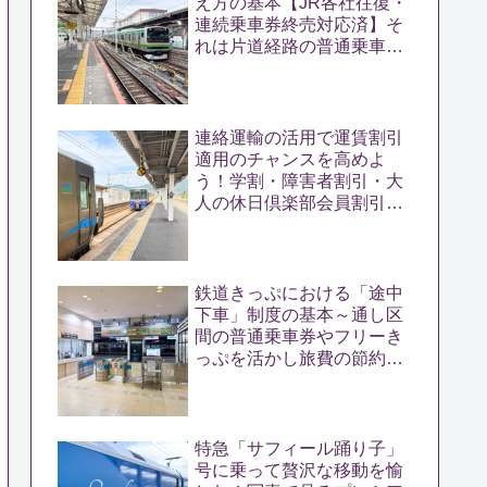
え方の基本【JR各社往復・
連続乗車券終売対応済】そ
れは片道経路の普通乗車券
として成立するか？
連絡運輸の活用で運賃割引
適用のチャンスを高めよ
う！学割・障害者割引・大
人の休日倶楽部会員割引の
距離要件・運賃計算方を解
説
鉄道きっぷにおける「途中
下車」制度の基本～通し区
間の普通乗車券やフリーき
っぷを活かし旅費の節約に
つなげる極意～
特急「サフィール踊り子」
号に乗って贅沢な移動を愉