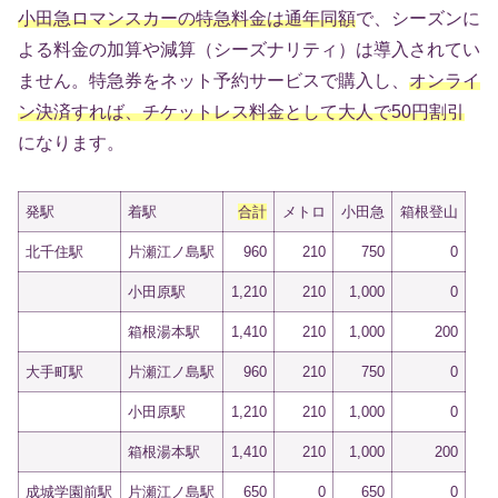
小田急ロマンスカーの特急料金は通年同額
で、シーズンに
よる料金の加算や減算（シーズナリティ）は導入されてい
ません。特急券をネット予約サービスで購入し、
オンライ
ン決済すれば、チケットレス料金として大人で50円割引
になります。
発駅
着駅
合計
メトロ
小田急
箱根登山
北千住駅
片瀬江ノ島駅
960
210
750
0
小田原駅
1,210
210
1,000
0
箱根湯本駅
1,410
210
1,000
200
大手町駅
片瀬江ノ島駅
960
210
750
0
小田原駅
1,210
210
1,000
0
箱根湯本駅
1,410
210
1,000
200
成城学園前駅
片瀬江ノ島駅
650
0
650
0