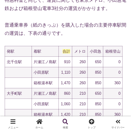
特急料金と同じく、運賃に関しても東京メトロ、小田急電
鉄および箱根登山電車3社分の運賃がかかります。
普通乗車券（紙のきっぷ）を購入した場合の主要停車駅間
の運賃は、下表の通りです。
発駅
着駅
合計
メトロ
小田急
箱根登山
北千住駅
片瀬江ノ島駅
910
260
650
0
小田原駅
1,110
260
850
0
箱根湯本駅
1,470
260
850
360
大手町駅
片瀬江ノ島駅
860
210
650
0
小田原駅
1,060
210
850
0
箱根湯本駅
1,420
210
850
360
成城学園前駅
片瀬江ノ島駅
560
0
560
0
メニュー
ホーム
検索
トップ
サイドバー