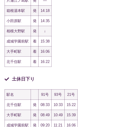
片瀬江ノ島駅
発
—
箱根湯本駅
発
14:18
小田原駅
発
14:35
相模大野駅
発
↓
成城学園前駅
着
15:38
大手町駅
着
16:06
北千住駅
着
16:22
土休日下り
駅名
91号
93号
21号
北千住駅
発
08:33
10:33
15:22
大手町駅
発
08:49
10:49
15:39
成城学園前駅
発
09:20
11:21
16:06