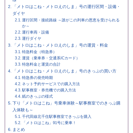
「メトロはこね・メトロえのしま」号の運行区間・設備・
ダイヤ
運行区間・接続路線 ～誰がこの列車の恩恵を受けられる
か～
運行車両・設備
運行ダイヤ
「メトロはこね・メトロえのしま」号の運賃・料金
特急料金（特急券）
運賃（乗車券・交通系ICカード）
特急料金と運賃の合計
「メトロはこね・メトロえのしま」号のきっぷの買い方
特急券の発売時期
ネット予約サービスでの購入方法
駅事務室・券売機での購入方法
紙のきっぷの様式
下り「メトロはこね」号乗車体験～駅事務室でのきっぷ購
入体験も～
千代田線北千住駅事務室できっぷを購入
「メトロはこね」91号に乗車！
まとめ