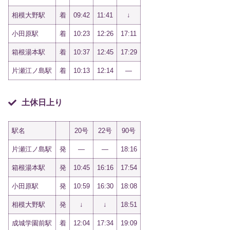
相模大野駅
着
09:42
11:41
↓
小田原駅
着
10:23
12:26
17:11
箱根湯本駅
着
10:37
12:45
17:29
片瀬江ノ島駅
着
10:13
12:14
—
土休日上り
駅名
20号
22号
90号
片瀬江ノ島駅
発
—
—
18:16
箱根湯本駅
発
10:45
16:16
17:54
小田原駅
発
10:59
16:30
18:08
相模大野駅
発
↓
↓
18:51
成城学園前駅
着
12:04
17:34
19:09