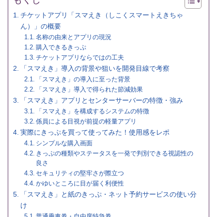
チケットアプリ「スマえき（しこくスマートえきちゃ
ん）」の概要
名称の由来とアプリの現況
購入できるきっぷ
チケットアプリならではの工夫
「スマえき」導入の背景や狙いを開発目線で考察
「スマえき」の導入に至った背景
「スマえき」導入で得られた節減効果
「スマえき」アプリとセンターサーバーの特徴・強み
「スマえき」を構成するシステムの特徴
係員による目視が前提の軽量アプリ
実際にきっぷを買って使ってみた！使用感をレポ
シンプルな購入画面
きっぷの種類やステータスを一発で判別できる視認性の
良さ
セキュリティの堅牢さが際立つ
かゆいところに目が届く利便性
「スマえき」と紙のきっぷ・ネット予約サービスの使い分
け
普通乗車券・自由席特急券