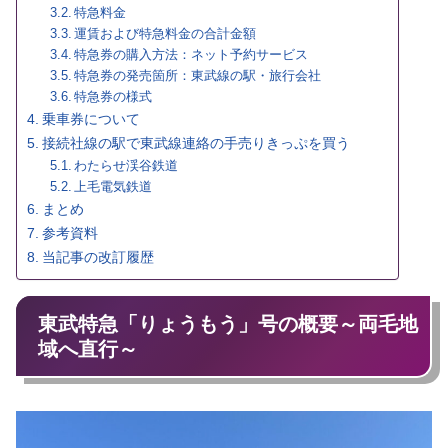
特急料金
運賃および特急料金の合計金額
特急券の購入方法：ネット予約サービス
特急券の発売箇所：東武線の駅・旅行会社
特急券の様式
乗車券について
接続社線の駅で東武線連絡の手売りきっぷを買う
わたらせ渓谷鉄道
上毛電気鉄道
まとめ
参考資料
当記事の改訂履歴
東武特急「りょうもう」号の概要～両毛地
域へ直行～