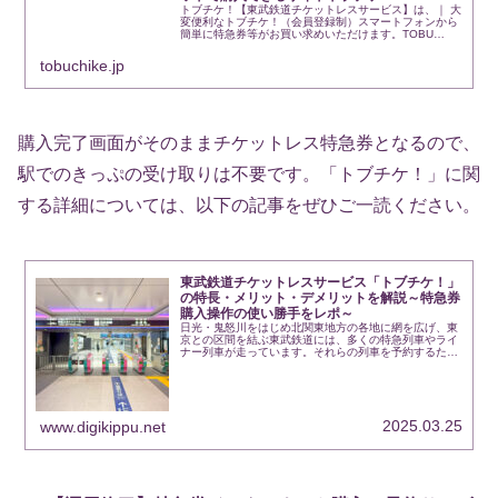
トブチケ！【東武鉄道チケットレスサービス】は、｜ 大
変便利なトブチケ！（会員登録制）スマートフォンから
簡単に特急券等がお買い求めいただけます。TOBU
POINTに会員登録することでお得にポイントが貯まり、
東武カードで購入すれば更にポイント...
tobuchike.jp
購入完了画面がそのままチケットレス特急券となるので、
駅でのきっぷの受け取りは不要です。「トブチケ！」に関
する詳細については、以下の記事をぜひご一読ください。
東武鉄道チケットレスサービス「トブチケ！」
の特長・メリット・デメリットを解説～特急券
購入操作の使い勝手をレポ～
日光・鬼怒川をはじめ北関東地方の各地に網を広げ、東
京との区間を結ぶ東武鉄道には、多くの特急列車やライ
ナー列車が走っています。それらの列車を予約するため
のネット予約サービスが、2025年1月にリニューアルさ
れました。新たに登場したのは、「トブ...
2025.03.25
www.digikippu.net