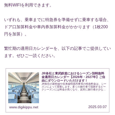
無料WIFIを利用できます。
いずれも、乗車までに特急券を準備せずに乗車する場合、
ドア口加算料金や車内券加算料金がかかります（1枚200
円を加算）。
繁忙期の適用日カレンダーを、以下の記事でご提供してい
ます。ぜひご一読ください。
JR各社と東武鉄道におけるシーズン別特急料
金適用日カレンダー【2026年・2027年】ご自
由にダウンロードいただけます！
JR各社の新幹線や在来線特急列車等の特急料金は、シー
ズンによって変動します。多くの旅行者で混雑するピー
クシーズンには料金が高くなり、反対に旅行者が少なく
なるオフシーズンには料金が安くなるよう調整されるし
くみです。JRの指定券に関する料金はシ...
2025.03.07
www.digikippu.net