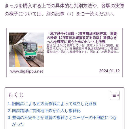
きっぷを購入する上での具体的な判別方法や、各駅の実際
の様子については、別の記事（↓）をご一読ください。
「地下鉄千代田線・JR常磐線各駅停車」運賃
の怪奇【JR東日本運賃改定対応版】適切なき
っぷを確実に買うためのヒントを考察
普段なにげなく乗車している、東京メトロ千代田線。相
互乗り入れしているJR東日本常磐線各駅停車との運賃計
算方法が、恐しく複雑怪奇です。例えば、JR常磐線金町
駅（東京都葛飾区）からJR山手線高田馬場駅（東京都新
宿区）までの区間を乗車するのに、途…
2024.01.12
www.digikippu.net
もくじ
旧国鉄による五方面作戦によって成立した路線
国鉄路線に営団地下鉄が介入し複雑化
整備の不完全さが運賃の複雑さとユーザーの不利益につな
がった