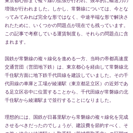
東京都心部まで複々線の拡張が行われ、抜本的に輸送力の
増強が行われました。しかし、常磐線については、今とな
ってみてみれば完全な形ではなく、中途半端な形で解決さ
れたために、いくつかの問題点が現在でも残っています。
この記事で考察している運賃制度も、それらの問題点に含
まれます。
国鉄が常磐線の複々線化を進める一方、当時の帝都高速度
交通営団（営団地下鉄）は、東京都心を経由して常磐線北
千住駅方面に地下鉄千代田線を建設していました。その千
代田線の車庫と工場が綾瀬駅（東京都足立区）の近郊であ
る足立区谷中に位置することから、千代田線が常磐線の北
千住駅から綾瀬駅まで並行することになりました。
理想的には、国鉄が日暮里駅から常磐線の複々線化を完成
させるべきだったのでしょうが、建設費を節約すべく、そ