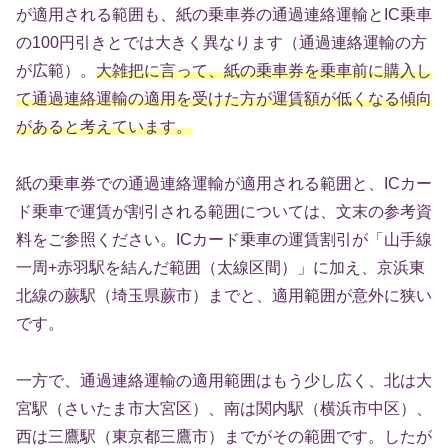
が適用される範囲も、紙の乗車券の通過連絡運輸とIC乗車
の100円引きとでは大きく異なります（通過連絡運輸の方
が広範）。
大雑把に言って、紙の乗車券を乗車前に購入し
て通過連絡運輸の適用を受けた方が運賃額が低くなる傾向
があると考えています。
紙の乗車券での通過連絡運輸が適用される範囲と、ICカー
ド乗車で運賃が割引される範囲については、文末の参考資
料をご参照ください。ICカード乗車の運賃割引が「山手線
一周+赤羽駅を結んだ範囲（太線区間）」に加え、京浜東
北線の蕨駅（埼玉県蕨市）までと、適用範囲が意外に狭い
です。
一方で、通過連絡運輸の適用範囲はもう少し広く、北は大
宮駅（さいたま市大宮区）、南は関内駅（横浜市中区）、
西は三鷹駅（東京都三鷹市）までがその範囲です。したが