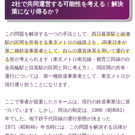
2社で共同運営する可能性を考える：解決
策になり得るか？
この問題を解決する一つの手法として、
西日暮里駅と綾瀬
駅の区間を所有する東京メトロの線路上を、JR東日本が
第二種鉄道事業者として、自らの運賃体系を用いて運行す
る
形が考えられます（東京メトロ南北線・都営三田線の白
金高輪駅と目黒駅の区間と同じ考え方）。同区間の所有・
運行については、第一種鉄道事業者として、東京メトロが
現行通り担うことになります。
ここで筆者が提案したスキームは、現行の鉄道事業法に基
づいています。しかし、同法の制定は、1986（昭和61）
年でした。地下鉄千代田線の運行形態が決まった
1971（昭和46）年当時には、この問題を解決する法律が