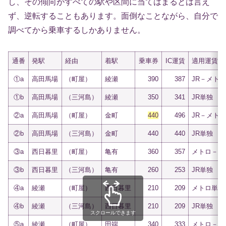
し、その傾向がすべての駅や区間に当てはまるとは言え
ず、逆転することもあります。面倒なことながら、自分で
調べてから乗車するしかありません。
通番
発駅
経由
着駅
乗車券
IC運賃
適用運賃
①a
高田馬場
（町屋）
綾瀬
390
387
JR－メト
①b
高田馬場
（三河島）
綾瀬
350
341
JR単独
②a
高田馬場
（町屋）
金町
440
496
JR－メト
②b
高田馬場
（三河島）
金町
440
440
JR単独
③a
西日暮里
（町屋）
亀有
360
357
メトロ－J
③b
西日暮里
（三河島）
亀有
260
253
JR単独
④a
綾瀬
（町屋）
西日暮里
210
209
メトロ単独
④b
綾瀬
（三河島）
西日暮里
210
209
JR単独
スクロールできます
⑤a
綾瀬
（町屋）
田端
340
333
メトロ－J