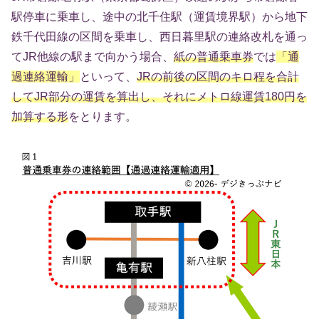
駅停車に乗車し、途中の北千住駅（運賃境界駅）から地下
鉄千代田線の区間を乗車し、西日暮里駅の連絡改札を通っ
てJR他線の駅まで向かう場合、
紙の普通乗車券
では
「通
過連絡運輸」
といって、
JRの前後の区間のキロ程を合計
してJR部分の運賃を算出し、それにメトロ線運賃180円を
加算する形
をとります。