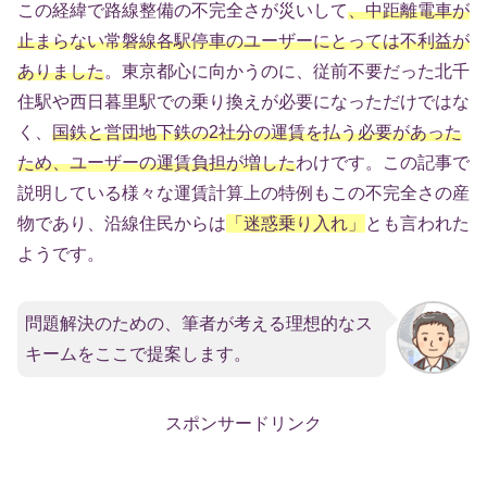
この経緯で路線整備の不完全さが災いして
、中距離電車が
止まらない常磐線各駅停車のユーザーにとっては不利益が
ありました
。東京都心に向かうのに、従前不要だった北千
住駅や西日暮里駅での乗り換えが必要になっただけではな
く、
国鉄と営団地下鉄の2社分の運賃を払う必要があった
ため、ユーザーの運賃負担が増した
わけです。この記事で
説明している様々な運賃計算上の特例もこの不完全さの産
物であり、沿線住民からは
「迷惑乗り入れ」
とも言われた
ようです。
問題解決のための、筆者が考える理想的なス
キームをここで提案します。
スポンサードリンク