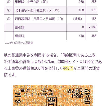
①
馬橋駅－北千住駅（JR）
260
253
②
北千住駅－西日暮里駅（メトロ）
180
178
③
西日暮里駅－日暮里／田端駅（JR）
（通算）
155
割引額
0
▲100
運賃額
440
486
2026年3月現行の運賃額
紙の普通乗車券を利用する場合、JR線区間である上表
①③通算の営業キロ程14.7km、260円とメトロ線区間であ
る上表②の運賃額180円を合計した
440円
が全区間の運賃
額です。