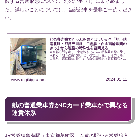
関する営業形態について、別の記事（↓）にまとめまし
た。詳しいことについては、当該記事を是非ご一読くださ
い。
どの券売機できっぷを買えばよいか？「地下鉄
南北線・都営三田線」目黒駅・白金高輪駅間の
きっぷから運営の特殊性を垣間見る
東京都心部を走り、東急線やその先の相模鉄道線に乗り
入れる「地下鉄南北線」と「都営三田線」。そのうち、
目黒駅（東京都品川区）から白金高輪駅（東京都港区）
までの区間においては、両社局の列車が同じ線路を走っ
ていることは広く知られています。運行面の…
2024.01.11
www.digikippu.net
紙の普通乗車券かICカード乗車かで異なる
運賃体系
JR常磐線亀有駅（東京都葛飾区）以遠の駅から常磐線各