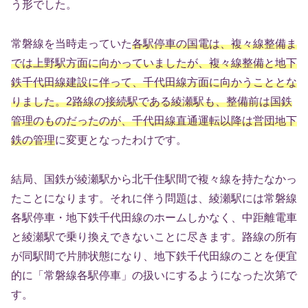
う形でした。
常磐線を当時走っていた
各駅停車の国電は、複々線整備ま
では上野駅方面に向かっていましたが、複々線整備と地下
鉄千代田線建設に伴って、千代田線方面に向かうこととな
りました。2路線の接続駅である綾瀬駅も、整備前は国鉄
管理のものだったのが、千代田線直通運転以降は営団地下
鉄の管理
に変更となったわけです。
結局、国鉄が綾瀬駅から北千住駅間で複々線を持たなかっ
たことになります。それに伴う問題は、綾瀬駅には常磐線
各駅停車・地下鉄千代田線のホームしかなく、中距離電車
と綾瀬駅で乗り換えできないことに尽きます。路線の所有
が同駅間で片肺状態になり、地下鉄千代田線のことを便宜
的に「常磐線各駅停車」の扱いにするようになった次第で
す。