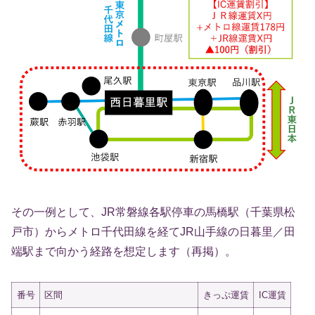
その一例として、JR常磐線各駅停車の馬橋駅（千葉県松
戸市）からメトロ千代田線を経てJR山手線の日暮里／田
端駅まで向かう経路を想定します（再掲）。
番号
区間
きっぷ運賃
IC運賃