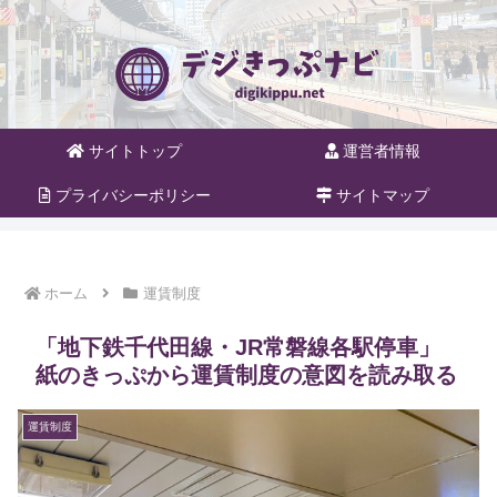
サイトトップ
運営者情報
プライバシーポリシー
サイトマップ
ホーム
運賃制度
「地下鉄千代田線・JR常磐線各駅停車」
紙のきっぷから運賃制度の意図を読み取る
運賃制度