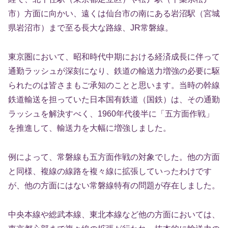
市）方面に向かい、遠くは仙台市の南にある岩沼駅（宮城
県岩沼市）まで至る長大な路線、JR常磐線。
東京圏において、昭和時代中期における経済成長に伴って
通勤ラッシュが深刻になり、鉄道の輸送力増強の必要に駆
られたのは皆さまもご承知のことと思います。当時の幹線
鉄道輸送を担っていた日本国有鉄道（国鉄）は、その通勤
ラッシュを解決すべく、1960年代後半に「五方面作戦」
を推進して、輸送力を大幅に増強しました。
例によって、常磐線も五方面作戦の対象でした。他の方面
と同様、複線の線路を複々線に拡張していったわけです
が、他の方面にはない常磐線特有の問題が存在しました。
中央本線や総武本線、東北本線など他の方面においては、