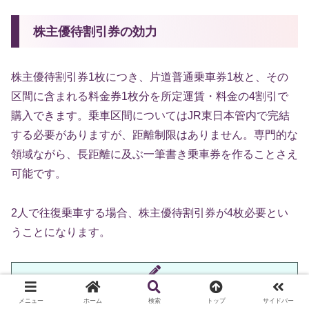
株主優待割引券の効力
株主優待割引券1枚につき、片道普通乗車券1枚と、その
区間に含まれる料金券1枚分を所定運賃・料金の4割引で
購入できます。乗車区間についてはJR東日本管内で完結
する必要がありますが、距離制限はありません。専門的な
領域ながら、長距離に及ぶ一筆書き乗車券を作ることさえ
可能です。
2人で往復乗車する場合、株主優待割引券が4枚必要とい
うことになります。
料金券には、特急券、グリーン券が含まれます。グラ
メニュー
ホーム
検索
トップ
サイドバー