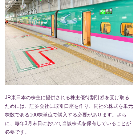
JR東日本の株主に提供される株主優待割引券を受け取る
ためには、証券会社に取引口座を作り、同社の株式を単元
株数である100株単位で購入する必要があります。さら
に、毎年3月末日において当該株式を保有していることが
必要です。