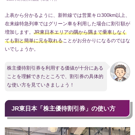
上表から分かるように、新幹線では営業キロ300km以上、
在来線特急列車ではグリーン車を利用した場合に割引額が
増加します。
JR東日本エリアの隅から隅まで乗車しなく
ても割と簡単に元を取れる
ことがお分かりになるのではな
いでしょうか。
株主優待割引券を利用する価値が十分にある
ことを理解できたところで、割引券の具体的
な使い方を見ていきましょう！
JR東日本「株主優待割引券」の使い方