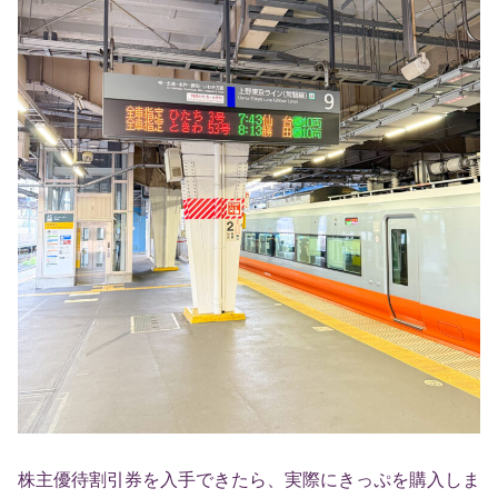
株主優待割引券を入手できたら、実際にきっぷを購入しま