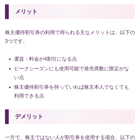
メリット
株主優待割引券の利用で得られる主なメリットは、以下の
3つです。
運賃・料金が4割引になる点
ピークシーズンにも使用可能で発売席数に限定がな
い点
株主優待割引券を持っていれば株主本人でなくても
利用できる点
デメリット
一方で、株主ではない人が割引券を使用する場合、以下の