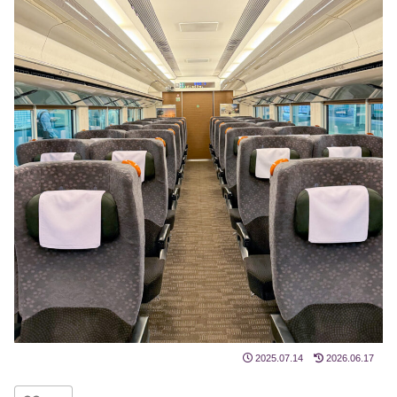
2025.07.14
2026.06.17