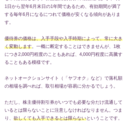
1日から翌年6月末日の1年間であるため、有効期間が満了
する毎年6月になるにつれて価格が安くなる傾向がありま
す。
優待券の価格は、入手手段や入手時期によって、常に大き
く変動します
。一概に断定することはできませんが、1枚
につき2,000円程度のこともあれば、4,000円程度に高騰す
ることもある模様です。
ネットオークションサイト（「ヤフオク」など）で落札額
の相場を調べれば、取引相場が容易に分かるでしょう。
ただし、株主優待割引券がいつでも必要な分だけ流通して
いるとは限らないことに注意しなければなりません。つま
り、
欲しくても入手できるとは限らない
ということです。