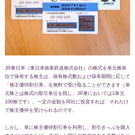
JR東日本（東日本旅客鉄道株式会社）の株式を単元株単
位で保有する株主は、保有株式数および保有期間に応じて
「株主優待割引券」を無料で受け取ることができます（単
元株とは株式の取引単位を指し、JR東においては1単元
100株です）。一定の金額を同社に投資すれば、それだけ
で株主優待を受けられるのです。
しかし、単に株主優待割引券を利用し、割引きっぷを購入