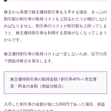
株主から有償で株主優待割引券を入手する場合、きっぷの
割引額が割引券の取得コストを上回るかどうか検討しなけ
ればなりません。割引券のコストが割引額を上回ってしま
うと、株主優待割引券を利用する意味がなくなってしまう
からです。
株主優待割引券の取得コストは一定しないため、以下の式
で損益分岐点を算出します。
株主優待割引券の取得金額 / 割引率40% = 所定運
賃・料金の金額（損益分岐点）
入手した割引券の金額が仮に3,000円であった場合、損益