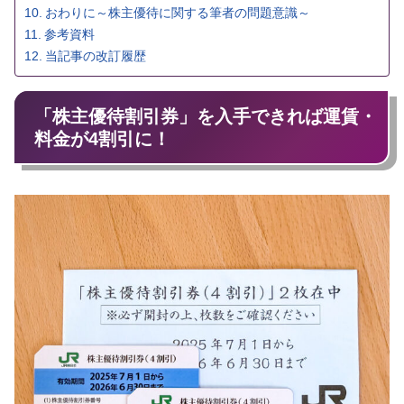
おわりに～株主優待に関する筆者の問題意識～
参考資料
当記事の改訂履歴
「株主優待割引券」を入手できれば運賃・
料金が4割引に！