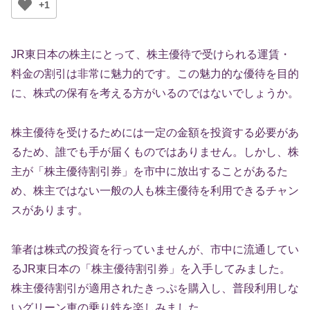
+1
JR東日本の株主にとって、株主優待で受けられる運賃・
料金の割引は非常に魅力的です。この魅力的な優待を目的
に、株式の保有を考える方がいるのではないでしょうか。
株主優待を受けるためには一定の金額を投資する必要があ
るため、誰でも手が届くものではありません。しかし、株
主が「株主優待割引券」を市中に放出することがあるた
め、株主ではない一般の人も株主優待を利用できるチャン
スがあります。
筆者は株式の投資を行っていませんが、市中に流通してい
るJR東日本の「株主優待割引券」を入手してみました。
株主優待割引が適用されたきっぷを購入し、普段利用しな
いグリーン車の乗り鉄を楽しみました。