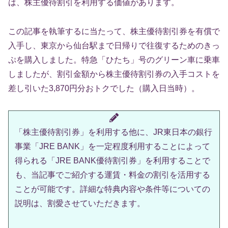
は、株主優待割引を利用する価値があります。
この記事を執筆するに当たって、株主優待割引券を有償で
入手し、東京から仙台駅まで日帰りで往復するためのきっ
ぷを購入しました。特急「ひたち」号のグリーン車に乗車
しましたが、割引金額から株主優待割引券の入手コストを
差し引いた3,870円分おトクでした（購入日当時）。
「株主優待割引券」を利用する他に、JR東日本の銀行
事業「JRE BANK」を一定程度利用することによって
得られる「JRE BANK優待割引券」を利用することで
も、当記事でご紹介する運賃・料金の割引を活用する
ことが可能です。詳細な特典内容や条件等についての
説明は、割愛させていただきます。