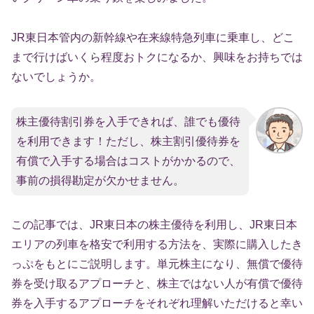
JR東日本管内の新幹線や在来線特急列車に乗車し、どこ
まで行けばいくら程度おトクになるか、興味をお持ちでは
ないでしょうか。
株主優待割引券を入手できれば、誰でも優待
を利用できます！ただし、株主割引優待券を
有償で入手する場合はコストがかかるので、
事前の損得勘定が欠かせません。
この記事では、JR東日本の株主優待を利用し、JR東日本
エリアの列車を格安で利用する方法を、実際に購入したき
っぷをもとにご説明します。単元株主になり、無償で優待
券を受け取るアプローチと、株主ではない人が有償で優待
券を入手するアプローチをそれぞれ理解いただけると幸い