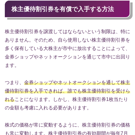
株主優待割引券を有償で入手する方法
株主優待割引券を譲渡してはならないという制限は、特に
ありません。そのため、自ら使用しない株主優待割引券を
多く保有している大株主が市中に放出することによって、
金券ショップやネットオークションを通じて市中に出回り
ます。
つまり、
金券ショップやネットオークションを通して株主
優待割引券を入手できれば、誰でも株主優待割引を受けら
れる
ことになります。しかし、株主優待割引券1枚当たり
の金額も考慮に入れる必要があります。
株式の価格が常に変動するように、株主優待割引券の価格
も常に変動します。株主優待割引券の有効期間が毎年7月