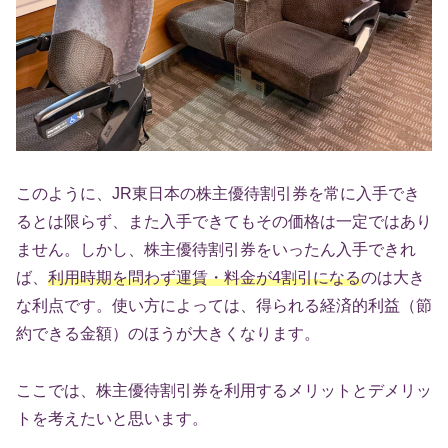
このように、JR東日本の株主優待割引券を常に入手でき
るとは限らず、また入手できてもその価格は一定ではあり
ません。しかし、株主優待割引券をいったん入手できれ
ば、
利用時期を問わず運賃・料金が4割引になる
のは大き
な利点です。使い方によっては、得られる経済的利益（節
約できる金額）のほうが大きくなります。
ここでは、株主優待割引券を利用するメリットとデメリッ
トを考えたいと思います。