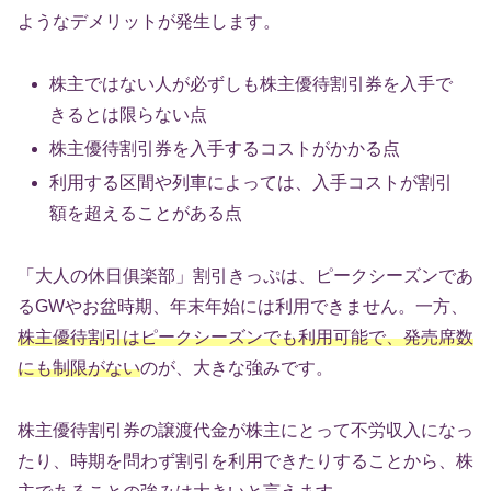
ようなデメリットが発生します。
株主ではない人が必ずしも株主優待割引券を入手で
きるとは限らない点
株主優待割引券を入手するコストがかかる点
利用する区間や列車によっては、入手コストが割引
額を超えることがある点
「大人の休日俱楽部」割引きっぷは、ピークシーズンであ
るGWやお盆時期、年末年始には利用できません。一方、
株主優待割引はピークシーズンでも利用可能で、発売席数
にも制限がない
のが、大きな強みです。
株主優待割引券の譲渡代金が株主にとって不労収入になっ
たり、時期を問わず割引を利用できたりすることから、株