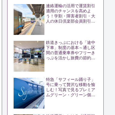
連絡運輸の活用で運賃割引
適用のチャンスを高めよ
う！学割・障害者割引・大
人の休日倶楽部会員割引の
距離要件・運賃計算方を解
説
鉄道きっぷにおける「途中
下車」制度の基本～通し区
間の普通乗車券やフリーき
っぷを活かし旅費の節約に
つなげる極意～
特急「サフィール踊り子」
号に乗って贅沢な移動を愉
しむ！写真で見るプレミア
ムグリーン・グリーン個
室・カフェテリア乗車体験