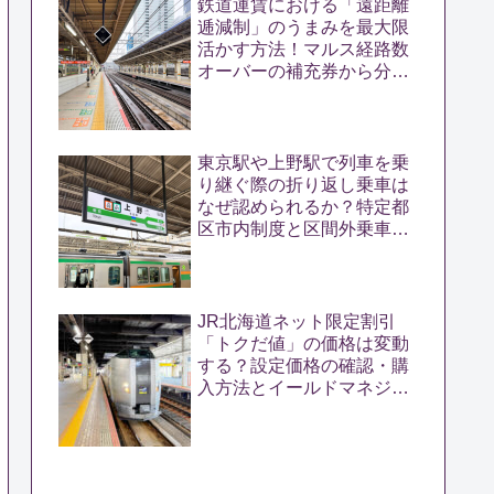
鉄道運賃における「遠距離
逓減制」のうまみを最大限
活かす方法！マルス経路数
オーバーの補充券から分か
る遠距離きっぷのおトクさ
東京駅や上野駅で列車を乗
り継ぐ際の折り返し乗車は
なぜ認められるか？特定都
区市内制度と区間外乗車特
例の密接な関係を解く
JR北海道ネット限定割引
「トクだ値」の価格は変動
する？設定価格の確認・購
入方法とイールドマネジメ
ントの仕組みを解説