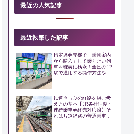
最近の人気記事
最近執筆した記事
指定席券売機で「乗換案内
から購入」して乗りたい列
車を確実に検索！全国のJR
駅で通用する操作方法や裏
ワザを解説【新機能対応】
鉄道きっぷの経路を組む考
え方の基本【JR各社往復・
連続乗車券終売対応済】そ
れは片道経路の普通乗車券
として成立するか？