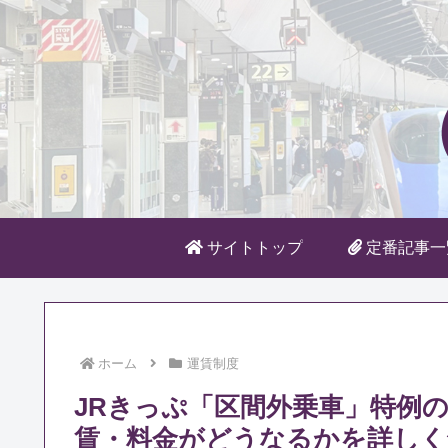
サイトトップ
定番記事一
ホーム
運賃制度
JRきっぷ「区間外乗車」特例
賃・料金がどうなるかを詳しく