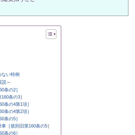
めない特例
解説～
0条の2］
60条の3］
0条の4第1項］
0条の4第2項］
0条の5］
車［規則旧第160条の5］
0条の6］