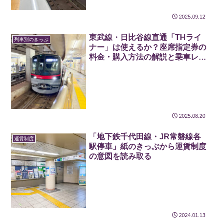
2025.09.12
東武線・日比谷線直通「THライ
列車別のきっぷ
ナー」は使えるか？座席指定券の
料金・購入方法の解説と乗車レビ
ュー【2026-27年版】
2025.08.20
「地下鉄千代田線・JR常磐線各
運賃制度
駅停車」紙のきっぷから運賃制度
の意図を読み取る
2024.01.13