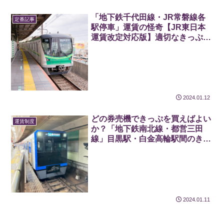
「地下鉄千代田線・JR常磐線各
定番記事
駅停車」運賃の怪奇【JR東日本
運賃改定対応版】適切なきっぷを
確実に買うためのヒントを考察
2024.01.12
どの券売機できっぷを買えばよい
運賃制度
か？「地下鉄南北線・都営三田
線」目黒駅・白金高輪駅間のきっ
ぷから運営の特殊性を垣間見る
2024.01.11