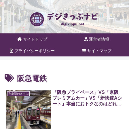
サイトトップ
運営者情報
プライバシーポリシー
サイトマップ
阪急電鉄
「阪急プライベース」VS「京阪
列車別のきっぷ
プレミアムカー」VS「新快速Aシ
ート」本当におトクなのはどれ
か？便利さや使い勝手を辛口評
価！