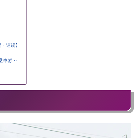
復・連続】
乗車券～