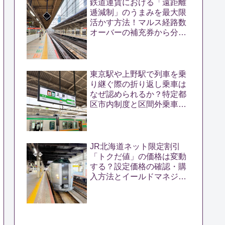
鉄道運賃における「遠距離
逓減制」のうまみを最大限
活かす方法！マルス経路数
オーバーの補充券から分か
る遠距離きっぷのおトクさ
東京駅や上野駅で列車を乗
り継ぐ際の折り返し乗車は
なぜ認められるか？特定都
区市内制度と区間外乗車特
例の密接な関係を解く
JR北海道ネット限定割引
「トクだ値」の価格は変動
する？設定価格の確認・購
入方法とイールドマネジメ
ントの仕組みを解説