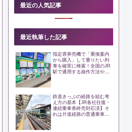
最近の人気記事
最近執筆した記事
指定席券売機で「乗換案内
から購入」して乗りたい列
車を確実に検索！全国のJR
駅で通用する操作方法や裏
ワザを解説【新機能対応】
鉄道きっぷの経路を組む考
え方の基本【JR各社往復・
連続乗車券終売対応済】そ
れは片道経路の普通乗車券
として成立するか？