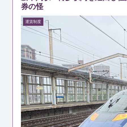
券の怪
運賃制度