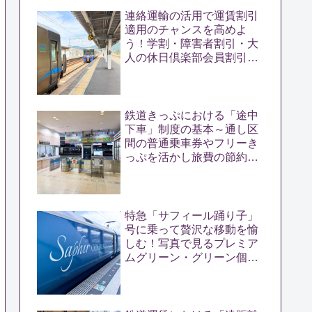
連絡運輸の活用で運賃割引
適用のチャンスを高めよ
う！学割・障害者割引・大
人の休日倶楽部会員割引の
距離要件・運賃計算方を解
説
鉄道きっぷにおける「途中
下車」制度の基本～通し区
間の普通乗車券やフリーき
っぷを活かし旅費の節約に
つなげる極意～
特急「サフィール踊り子」
号に乗って贅沢な移動を愉
しむ！写真で見るプレミア
ムグリーン・グリーン個
室・カフェテリア乗車体験