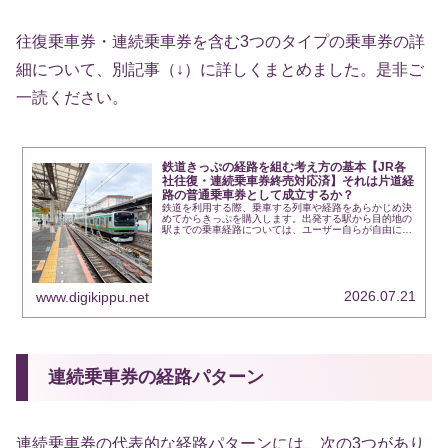
往復乗車券・連続乗車券を含む3つのタイプの乗車券の詳
細について、別記事（↓）に詳しくまとめました。是非ご
一読ください。
鉄道きっぷの経路を組む考え方の基本【JR各
社往復・連続乗車券終売対応済】それは片道経
路の普通乗車券として成立するか？
鉄道を利用する際、乗車する列車や経路をあらかじめ決
めてからきっぷを購入します。出発する駅から目的地の
駅までの乗車経路については、ユーザー自らが自由に組
み立てることが可能であり、鉄道会社に特定の経路を強
制されることはありません。後戻りせず、連...
2026.07.21
www.digikippu.net
連続乗車券の経路パターン
連続乗車券の代表的な経路パターンには、次の3つがあり