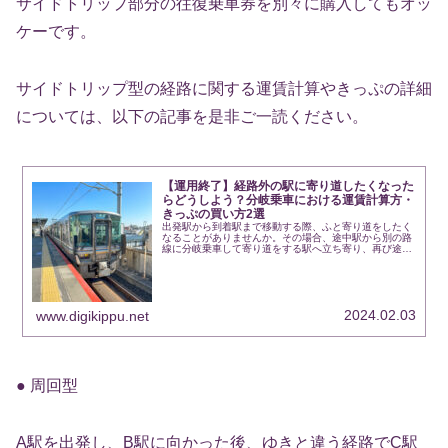
サイドトリップ部分の往復乗車券を別々に購入してもオッ
ケーです。
サイドトリップ型の経路に関する運賃計算やきっぷの詳細
については、以下の記事を是非ご一読ください。
【運用終了】経路外の駅に寄り道したくなった
らどうしよう？分岐乗車における運賃計算方・
きっぷの買い方2選
出発駅から到着駅まで移動する際、ふと寄り道をしたく
なることがありませんか。その場合、途中駅から別の路
線に分岐乗車して寄り道をする駅へ立ち寄り、再び途中
駅に戻って移動を再開することになります。例えば、京
都市内には二条城や嵐山、東福寺といった観...
2024.02.03
www.digikippu.net
● 周回型
A駅を出発し、B駅に向かった後、ゆきと違う経路でC駅