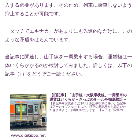
入する必要があります。そのため、列車に乗車しないよう
抑止することが可能です。
「タッチでエキナカ」があまりにも先進的なだけに、この
ような矛盾をはらんでいます。
当記事に関連し、山手線を一周乗車する場合、運賃額は一
体いくらかかるのか検討してみました。詳しくは、以下の
記事（↓）をどうぞご一読ください。
【旧記事】「山手線・大阪環状線」一周乗車の
運賃はいくらか～きっぷのルールを徹底検証～
【新記事をお読みください】新記事投稿に伴い、当記事
はアーカイブとなりました。以下の新記事をお読みいた
だきますよう、お願いいたします。【以下は旧記事の本
文です】東京と大阪の中心部には、JRの環状線である
「山手線」と「大阪環状線」があります。多...
www.digikippu.net