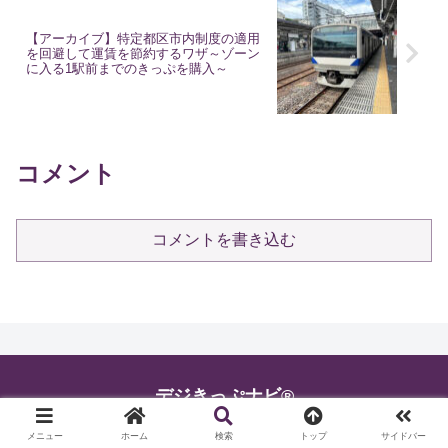
【アーカイブ】特定都区市内制度の適用
を回避して運賃を節約するワザ～ゾーン
に入る1駅前までのきっぷを購入～
コメント
コメントを書き込む
デジきっぷナビ®
All about Railway Digital Tickets
メニュー
ホーム
検索
トップ
サイドバー